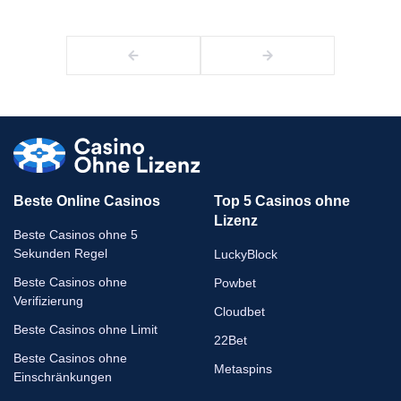
Beste Online Casinos
Top 5 Casinos ohne
Lizenz
Beste Casinos ohne 5
Sekunden Regel
LuckyBlock
Beste Casinos ohne
Powbet
Verifizierung
Cloudbet
Beste Casinos ohne Limit
22Bet
Beste Casinos ohne
Metaspins
Einschränkungen