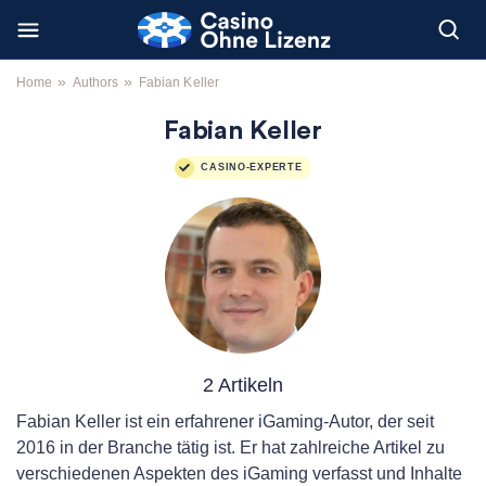
»
»
Home
Authors
Fabian Keller
Fabian Keller
CASINO-EXPERTE
2 Artikeln
Fabian Keller ist ein erfahrener iGaming-Autor, der seit
2016 in der Branche tätig ist. Er hat zahlreiche Artikel zu
verschiedenen Aspekten des iGaming verfasst und Inhalte