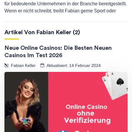
für bedeutende Unternehmen in der Branche bereitgestellt.
Wenn er nicht schreibt, treibt Fabian gerne Sport oder
spielt Computerspiele.
Artikel Von Fabian Keller (2)
Neue Online Casinos: Die Besten Neuen
Casinos Im Test 2026
Fabian Keller
Aktualisiert: 14 Februar 2024